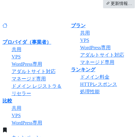
更新情報…
プラン
共用
VPS
プロバイダ（事業者）
WordPress専用
共用
アダルトサイト対応
VPS
マネージド専用
WordPress専用
ランキング
アダルトサイト対応
ドメイン料金
マネージド専用
HTTPレスポンス
ドメイン レジストラ＆
処理性能
リセラー
比較
共用
VPS
WordPress専用