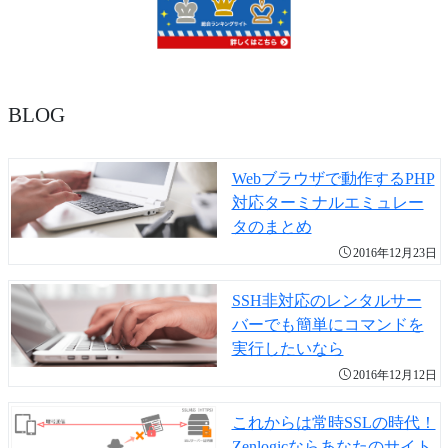
BLOG
Webブラウザで動作するPHP
対応ターミナルエミュレー
タのまとめ
2016年12月23日
SSH非対応のレンタルサー
バーでも簡単にコマンドを
実行したいなら
2016年12月12日
これからは常時SSLの時代！
Zenlogicならあなたのサイト