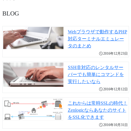
BLOG
Webブラウザで動作するPHP
対応ターミナルエミュレー
タのまとめ
2016年12月23日
SSH非対応のレンタルサー
バーでも簡単にコマンドを
実行したいなら
2016年12月12日
これからは常時SSLの時代！
Zenlogicならあなたのサイト
をSSL化できます
2016年10月31日