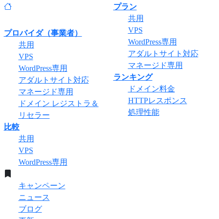
プラン
共用
VPS
プロバイダ（事業者）
WordPress専用
共用
アダルトサイト対応
VPS
マネージド専用
WordPress専用
ランキング
アダルトサイト対応
ドメイン料金
マネージド専用
HTTPレスポンス
ドメイン レジストラ＆
処理性能
リセラー
比較
共用
VPS
WordPress専用
キャンペーン
ニュース
ブログ