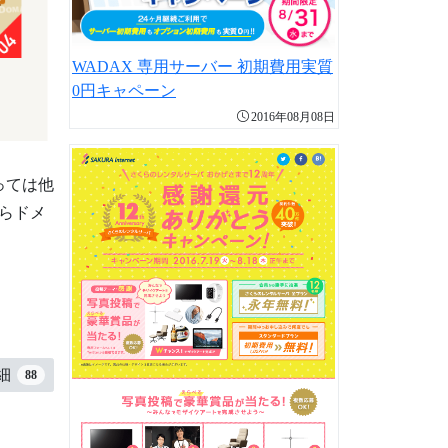
WADAX 専用サーバー 初期費用実質
0円キャペーン
2016年08月08日
っては他
らドメ
細
88