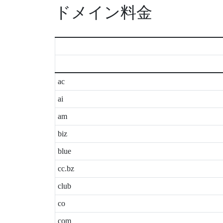
ドメイン料金
ac
ai
am
biz
blue
cc.bz
club
co
com