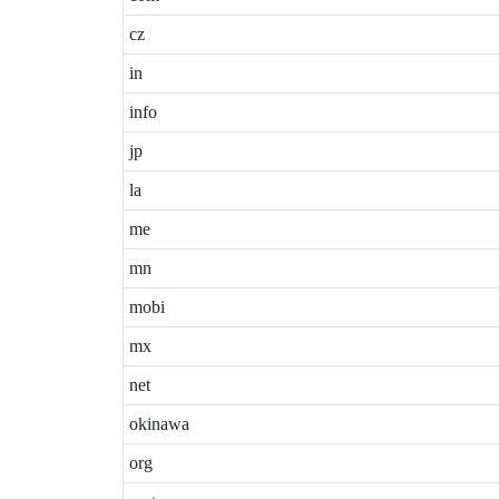
cz
in
info
jp
la
me
mn
mobi
mx
net
okinawa
org