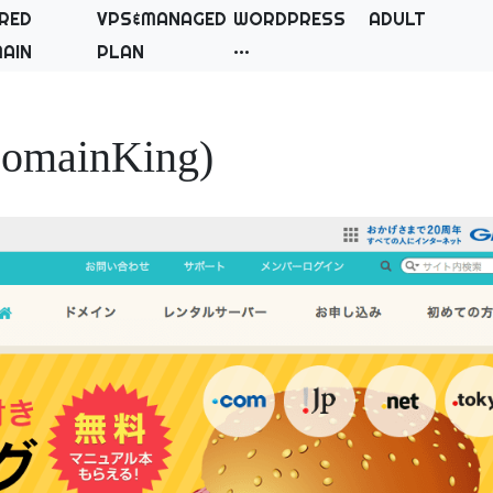
RED
VPS&MANAGED
WORDPRESS
ADULT
AIN
PLAN
ainKing)