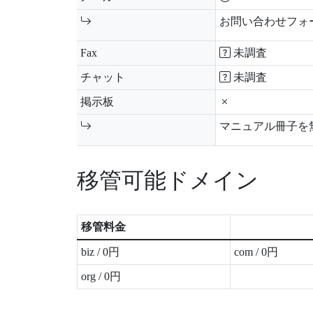
お問い合わせフォー
Fax
未調査
チャット
未調査
掲示板
マニュアル冊子を
移管可能ドメイン
移管料金
biz / 0円
com / 0円
org / 0円