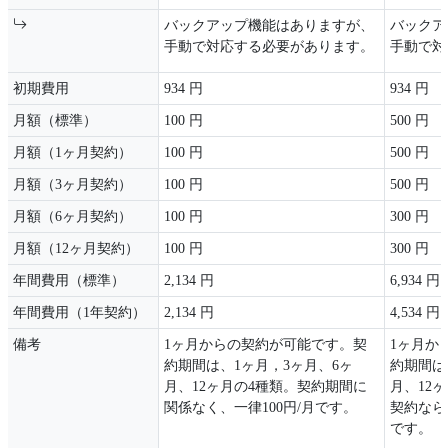
バックアップ機能はありますが、
バックア
手動で対応する必要があります。
手動で対
初期費用
934 円
934 円
月額（標準）
100 円
500 円
月額（1ヶ月契約）
100 円
500 円
月額（3ヶ月契約）
100 円
500 円
月額（6ヶ月契約）
100 円
300 円
月額（12ヶ月契約）
100 円
300 円
年間費用（標準）
2,134 円
6,934 円
年間費用（1年契約）
2,134 円
4,534 円
備考
1ヶ月からの契約が可能です。契
1ヶ月か
約期間は、1ヶ月，3ヶ月、6ヶ
約期間は
月、12ヶ月の4種類。契約期間に
月、12
関係なく、一律100円/月です。
契約なら
です。