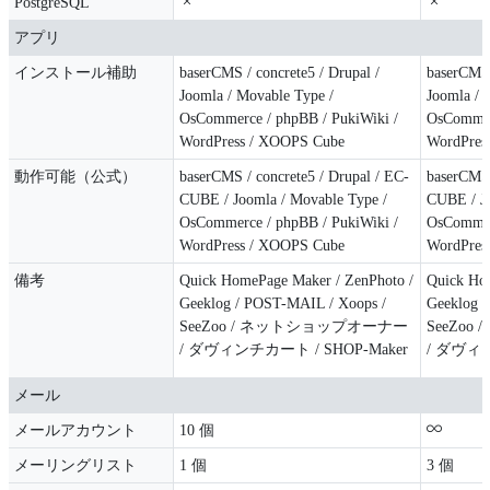
PostgreSQL
アプリ
インストール補助
baserCMS / concrete5 / Drupal /
baserCMS 
Joomla / Movable Type /
Joomla / 
OsCommerce / phpBB / PukiWiki /
OsCommerc
WordPress / XOOPS Cube
WordPres
動作可能（公式）
baserCMS / concrete5 / Drupal / EC-
baserCMS 
CUBE / Joomla / Movable Type /
CUBE / Jo
OsCommerce / phpBB / PukiWiki /
OsCommerc
WordPress / XOOPS Cube
WordPres
備考
Quick HomePage Maker / ZenPhoto /
Quick Hom
Geeklog / POST-MAIL / Xoops /
Geeklog 
SeeZoo / ネットショップオーナー
SeeZo
/ ダヴィンチカート / SHOP-Maker
/ ダヴィン
メール
メールアカウント
10 個
メーリングリスト
1 個
3 個