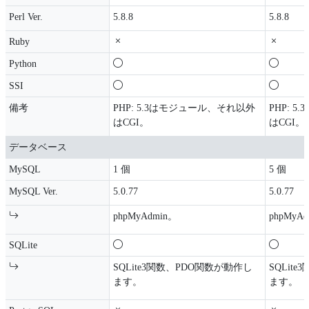
Perl Ver.
5.8.8
5.8.8
Ruby
Python
SSI
備考
PHP: 5.3はモジュール、それ以外
PHP: 
はCGI。
はCGI。
データベース
MySQL
1 個
5 個
MySQL Ver.
5.0.77
5.0.77
phpMyAdmin。
phpMyA
SQLite
SQLite3関数、PDO関数が動作し
SQLit
ます。
ます。