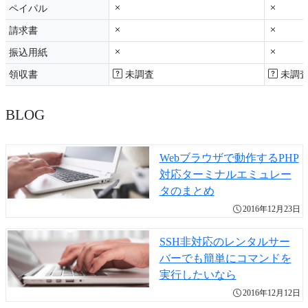
ペイパル
請求書
振込用紙
領収書
未調査
未調
BLOG
Webブラウザで動作するPHP
対応ターミナルエミュレー
タのまとめ
2016年12月23日
SSH非対応のレンタルサー
バーでも簡単にコマンドを
実行したいなら
2016年12月12日