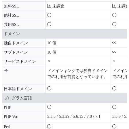
無料SSL
未調査
未調
他社SSL
共用SSL
ドメイン
独自ドメイン
10 個
サブドメイン
10 個
サービスドメイン
ドメインキングでは独自ドメイン
ドメイン
での利用が前提となっています。
での利用
日本語ドメイン
プログラム言語
PHP
PHP Ver.
5.3.3 / 5.3.29 / 5.6.15 / 7.0 / 7.1
5.3.3 / 5.3
Perl