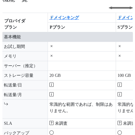
ドメインキング
ドメイン
プロバイダ
プラン
Pプラン
Sプラン
プロバイダ
ドメインキング
Pプラン
ドメイン
Sプラン
基本機能
プラン
お試し期間
メモリ
サーバー（推定）
ストレージ容量
20 GB
100 GB
転送量/日
転送量/月
常識的な範囲であれば、制限はあ
常識的な
りません。
りません
SLA
未調査
未調
バックアップ