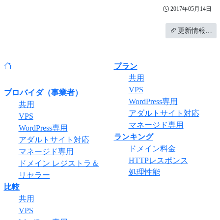
2017年05月14日
更新情報…
プラン
共用
VPS
プロバイダ（事業者）
WordPress専用
共用
アダルトサイト対応
VPS
マネージド専用
WordPress専用
ランキング
アダルトサイト対応
ドメイン料金
マネージド専用
HTTPレスポンス
ドメイン レジストラ＆
処理性能
リセラー
比較
共用
VPS