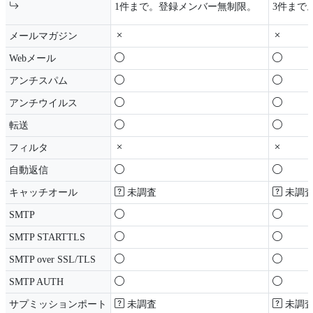
1件まで。登録メンバー無制限。
3件まで
メールマガジン
Webメール
アンチスパム
アンチウイルス
転送
フィルタ
自動返信
キャッチオール
未調査
未調
SMTP
SMTP STARTTLS
SMTP over SSL/TLS
SMTP AUTH
サプミッションポート
未調査
未調