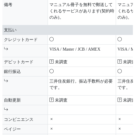
備考
マニュアル冊子を無料で郵送して
マニュア
くれるサービスがあります(契約時
くれるサ
のみ)。
のみ)。
支払い
クレジットカード
VISA / Master / JCB / AMEX
VISA / Ma
デビットカード
未調査
未調
銀行振込
三井住友銀行。振込手数料が必要
三井住友
です。
です。
自動更新
未調査
未調
コンビニエンス
ペイジー