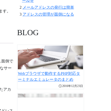
ールを
メールアドレスの発行は簡単
ます。
アドレスの管理が面倒になる
BLOG
し面倒で
なサー
Webブラウザで動作するPHP対応タ
ーミナルエミュレータのまとめ
2016年12月23日
たアカ
アドレス