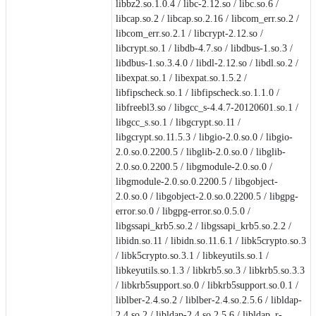
libbz2.so.1.0.4 / libc-2.12.so / libc.so.6 /
libcap.so.2 / libcap.so.2.16 / libcom_err.so.2 /
libcom_err.so.2.1 / libcrypt-2.12.so /
libcrypt.so.1 / libdb-4.7.so / libdbus-1.so.3 /
libdbus-1.so.3.4.0 / libdl-2.12.so / libdl.so.2 /
libexpat.so.1 / libexpat.so.1.5.2 /
libfipscheck.so.1 / libfipscheck.so.1.1.0 /
libfreebl3.so / libgcc_s-4.4.7-20120601.so.1 /
libgcc_s.so.1 / libgcrypt.so.11 /
libgcrypt.so.11.5.3 / libgio-2.0.so.0 / libgio-
2.0.so.0.2200.5 / libglib-2.0.so.0 / libglib-
2.0.so.0.2200.5 / libgmodule-2.0.so.0 /
libgmodule-2.0.so.0.2200.5 / libgobject-
2.0.so.0 / libgobject-2.0.so.0.2200.5 / libgpg-
error.so.0 / libgpg-error.so.0.5.0 /
libgssapi_krb5.so.2 / libgssapi_krb5.so.2.2 /
libidn.so.11 / libidn.so.11.6.1 / libk5crypto.so.3
/ libk5crypto.so.3.1 / libkeyutils.so.1 /
libkeyutils.so.1.3 / libkrb5.so.3 / libkrb5.so.3.3
/ libkrb5support.so.0 / libkrb5support.so.0.1 /
liblber-2.4.so.2 / liblber-2.4.so.2.5.6 / libldap-
2.4.so.2 / libldap-2.4.so.2.5.6 / libldap_r-