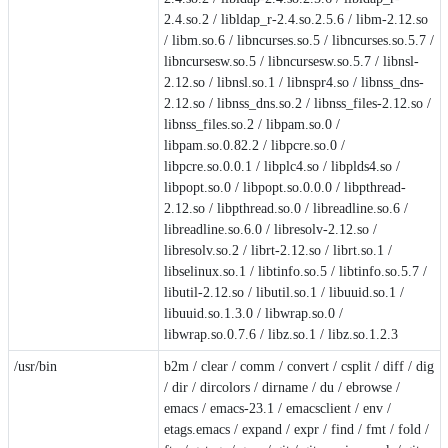
2.4.so.2 / libldap_r-2.4.so.2.5.6 / libm-2.12.so
/ libm.so.6 / libncurses.so.5 / libncurses.so.5.7 /
libncursesw.so.5 / libncursesw.so.5.7 / libnsl-
2.12.so / libnsl.so.1 / libnspr4.so / libnss_dns-
2.12.so / libnss_dns.so.2 / libnss_files-2.12.so /
libnss_files.so.2 / libpam.so.0 /
libpam.so.0.82.2 / libpcre.so.0 /
libpcre.so.0.0.1 / libplc4.so / libplds4.so /
libpopt.so.0 / libpopt.so.0.0.0 / libpthread-
2.12.so / libpthread.so.0 / libreadline.so.6 /
libreadline.so.6.0 / libresolv-2.12.so /
libresolv.so.2 / librt-2.12.so / librt.so.1 /
libselinux.so.1 / libtinfo.so.5 / libtinfo.so.5.7 /
libutil-2.12.so / libutil.so.1 / libuuid.so.1 /
libuuid.so.1.3.0 / libwrap.so.0 /
libwrap.so.0.7.6 / libz.so.1 / libz.so.1.2.3
/usr/bin
b2m / clear / comm / convert / csplit / diff / dig
/ dir / dircolors / dirname / du / ebrowse /
emacs / emacs-23.1 / emacsclient / env /
etags.emacs / expand / expr / find / fmt / fold /