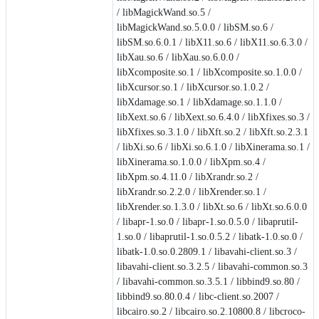
/ libMagickWand.so.5 /
libMagickWand.so.5.0.0 / libSM.so.6 /
libSM.so.6.0.1 / libX11.so.6 / libX11.so.6.3.0 /
libXau.so.6 / libXau.so.6.0.0 /
libXcomposite.so.1 / libXcomposite.so.1.0.0 /
libXcursor.so.1 / libXcursor.so.1.0.2 /
libXdamage.so.1 / libXdamage.so.1.1.0 /
libXext.so.6 / libXext.so.6.4.0 / libXfixes.so.3 /
libXfixes.so.3.1.0 / libXft.so.2 / libXft.so.2.3.1
/ libXi.so.6 / libXi.so.6.1.0 / libXinerama.so.1 /
libXinerama.so.1.0.0 / libXpm.so.4 /
libXpm.so.4.11.0 / libXrandr.so.2 /
libXrandr.so.2.2.0 / libXrender.so.1 /
libXrender.so.1.3.0 / libXt.so.6 / libXt.so.6.0.0
/ libapr-1.so.0 / libapr-1.so.0.5.0 / libaprutil-
1.so.0 / libaprutil-1.so.0.5.2 / libatk-1.0.so.0 /
libatk-1.0.so.0.2809.1 / libavahi-client.so.3 /
libavahi-client.so.3.2.5 / libavahi-common.so.3
/ libavahi-common.so.3.5.1 / libbind9.so.80 /
libbind9.so.80.0.4 / libc-client.so.2007 /
libcairo.so.2 / libcairo.so.2.10800.8 / libcroco-