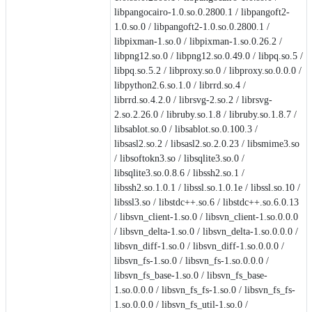
libpangocairo-1.0.so.0.2800.1 / libpangoft2-
1.0.so.0 / libpangoft2-1.0.so.0.2800.1 /
libpixman-1.so.0 / libpixman-1.so.0.26.2 /
libpng12.so.0 / libpng12.so.0.49.0 / libpq.so.5 /
libpq.so.5.2 / libproxy.so.0 / libproxy.so.0.0.0 /
libpython2.6.so.1.0 / librrd.so.4 /
librrd.so.4.2.0 / librsvg-2.so.2 / librsvg-
2.so.2.26.0 / libruby.so.1.8 / libruby.so.1.8.7 /
libsablot.so.0 / libsablot.so.0.100.3 /
libsasl2.so.2 / libsasl2.so.2.0.23 / libsmime3.so
/ libsoftokn3.so / libsqlite3.so.0 /
libsqlite3.so.0.8.6 / libssh2.so.1 /
libssh2.so.1.0.1 / libssl.so.1.0.1e / libssl.so.10 /
libssl3.so / libstdc++.so.6 / libstdc++.so.6.0.13
/ libsvn_client-1.so.0 / libsvn_client-1.so.0.0.0
/ libsvn_delta-1.so.0 / libsvn_delta-1.so.0.0.0 /
libsvn_diff-1.so.0 / libsvn_diff-1.so.0.0.0 /
libsvn_fs-1.so.0 / libsvn_fs-1.so.0.0.0 /
libsvn_fs_base-1.so.0 / libsvn_fs_base-
1.so.0.0.0 / libsvn_fs_fs-1.so.0 / libsvn_fs_fs-
1.so.0.0.0 / libsvn_fs_util-1.so.0 /