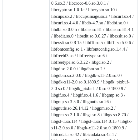
0.6.so.3 / libcroco-0.6.so.3.0.1 /
libcrypto.so.1.0.1e / libcrypto.so.10 /
libcups.so.2 / libcupsimage.so.2 / libcurl.so.4 /
libcurl.so.4.4.0 / libdb-4.7.so / libdbi.so.0 /
libdbi.so.0.0.5 / libdns.so.81 / libdns.so.81.4.1
/ libedit.so.0 / libedit.so.0.0.27 / libexslt.so.0 /
libexslt.so.0.8.15 / libffi.so.5 / libffi.so.5.0.6 /
libfontconfig.so.1 / libfontconfig.so.1.4.4 /
libfreebl3.so / libfreetype.so.6 /
libfreetype.so.6.3.22 / libgd.so.2 /
libgd.so.2.0.0 / libgdbm.so.2 /
libgdbm.so.2.0.0 / libgdk-x11-2.0.so.0 /
libgdk-x11-2.0.so.0.1800.9 / libgdk_pixbuf-
2.0.so.0 / libgdk_pixbuf-2.0.so.0.1800.9 /
libgif.so.4 / libgif.so.4.1.6 / libgmp.so.3 /
libgmp.so.3.5.0 / libgnutls.so.26 /
libgnutls.so.26.14.12 / libgpm.so.2 /
libgpm.so.2.1.0 / libgs.so.8 / libgs.so.8.70 /
libgsf-1.so.114 / libgsf-1.so.114.0.15 / libgtk-
x11-2.0.so.0 / libgtk-x11-2.0.so.0.1800.9 /
libicudata.so.42 / libicudata.so.42.1 /