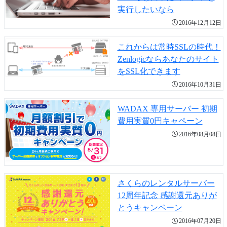
実行したいなら
2016年12月12日
これからは常時SSLの時代！
Zenlogicならあなたのサイト
をSSL化できます
2016年10月31日
WADAX 専用サーバー 初期
費用実質0円キャペーン
2016年08月08日
さくらのレンタルサーバー
12周年記念 感謝還元ありが
とうキャンペーン
2016年07月20日