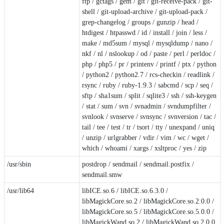
ftp / gctags / gem / git / git-receive-pack / git-
shell / git-upload-archive / git-upload-pack /
grep-changelog / groups / gunzip / head /
htdigest / htpasswd / id / install / join / less /
make / md5sum / mysql / mysqldump / nano /
nkf / nl / nslookup / od / paste / perl / perldoc /
php / php5 / pr / printenv / printf / ptx / python
/ python2 / python2.7 / rcs-checkin / readlink /
rsync / ruby / ruby-1.9.3 / sabcmd / scp / seq /
sftp / sha1sum / split / sqlite3 / ssh / ssh-keygen
/ stat / sum / svn / svnadmin / svndumpfilter /
svnlook / svnserve / svnsync / svnversion / tac /
tail / tee / test / tr / tsort / tty / unexpand / uniq
/ unzip / urlgrabber / vdir / vim / wc / wget /
which / whoami / xargs / xsltproc / yes / zip
/usr/sbin
postdrop / sendmail / sendmail.postfix /
sendmail.smw
/usr/lib64
libICE.so.6 / libICE.so.6.3.0 /
libMagickCore.so.2 / libMagickCore.so.2.0.0 /
libMagickCore.so.5 / libMagickCore.so.5.0.0 /
libMagickWand.so.2 / libMagickWand.so.2.0.0