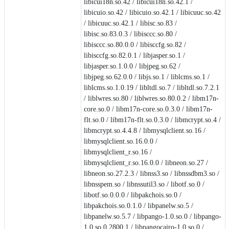
libicui18n.so.42 / libicui18n.so.42.1 /
libicuio.so.42 / libicuio.so.42.1 / libicuuc.so.42
/ libicuuc.so.42.1 / libisc.so.83 /
libisc.so.83.0.3 / libisccc.so.80 /
libisccc.so.80.0.0 / libisccfg.so.82 /
libisccfg.so.82.0.1 / libjasper.so.1 /
libjasper.so.1.0.0 / libjpeg.so.62 /
libjpeg.so.62.0.0 / libjs.so.1 / liblcms.so.1 /
liblcms.so.1.0.19 / libltdl.so.7 / libltdl.so.7.2.1
/ liblwres.so.80 / liblwres.so.80.0.2 / libm17n-
core.so.0 / libm17n-core.so.0.3.0 / libm17n-
flt.so.0 / libm17n-flt.so.0.3.0 / libmcrypt.so.4 /
libmcrypt.so.4.4.8 / libmysqlclient.so.16 /
libmysqlclient.so.16.0.0 /
libmysqlclient_r.so.16 /
libmysqlclient_r.so.16.0.0 / libneon.so.27 /
libneon.so.27.2.3 / libnss3.so / libnssdbm3.so /
libnsspem.so / libnssutil3.so / libotf.so.0 /
libotf.so.0.0.0 / libpakchois.so.0 /
libpakchois.so.0.1.0 / libpanelw.so.5 /
libpanelw.so.5.7 / libpango-1.0.so.0 / libpango-
1.0.so.0.2800.1 / libpangocairo-1.0.so.0 /