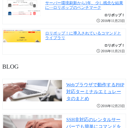
サーバー環境刷新から1年、少し残念な結果
に⋯ロリポップのベンチマーク
ロリポップ！
2016年11月23日
ロリポップ！に導入されているコマンドと
ライブラリ
ロリポップ！
2016年11月21日
BLOG
Webブラウザで動作するPHP
対応ターミナルエミュレー
タのまとめ
2016年12月23日
SSH非対応のレンタルサー
バーでも簡単にコマンドを