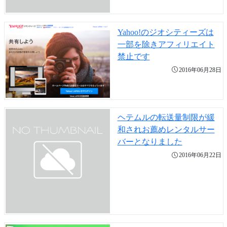
Yahoo!のジオシティーズは
一部を除きアフィリエイト
禁止です
2016年06月28日
ヘテムルの転送量制限が緩
和されお薦めレンタルサー
バーとなりました
2016年06月22日