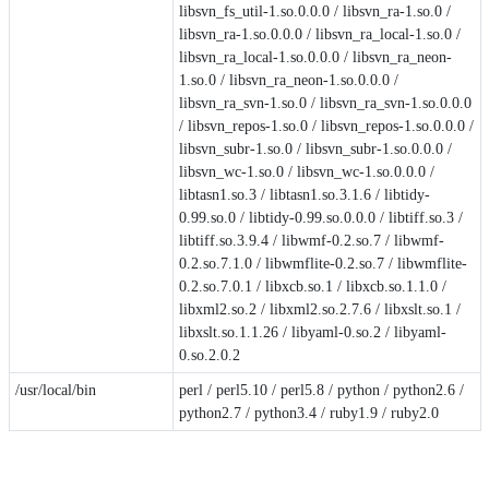
libsvn_fs_util-1.so.0.0.0 / libsvn_ra-1.so.0 /
libsvn_ra-1.so.0.0.0 / libsvn_ra_local-1.so.0 /
libsvn_ra_local-1.so.0.0.0 / libsvn_ra_neon-
1.so.0 / libsvn_ra_neon-1.so.0.0.0 /
libsvn_ra_svn-1.so.0 / libsvn_ra_svn-1.so.0.0.0
/ libsvn_repos-1.so.0 / libsvn_repos-1.so.0.0.0 /
libsvn_subr-1.so.0 / libsvn_subr-1.so.0.0.0 /
libsvn_wc-1.so.0 / libsvn_wc-1.so.0.0.0 /
libtasn1.so.3 / libtasn1.so.3.1.6 / libtidy-
0.99.so.0 / libtidy-0.99.so.0.0.0 / libtiff.so.3 /
libtiff.so.3.9.4 / libwmf-0.2.so.7 / libwmf-
0.2.so.7.1.0 / libwmflite-0.2.so.7 / libwmflite-
0.2.so.7.0.1 / libxcb.so.1 / libxcb.so.1.1.0 /
libxml2.so.2 / libxml2.so.2.7.6 / libxslt.so.1 /
libxslt.so.1.1.26 / libyaml-0.so.2 / libyaml-
0.so.2.0.2
/usr/local/bin
perl / perl5.10 / perl5.8 / python / python2.6 /
python2.7 / python3.4 / ruby1.9 / ruby2.0