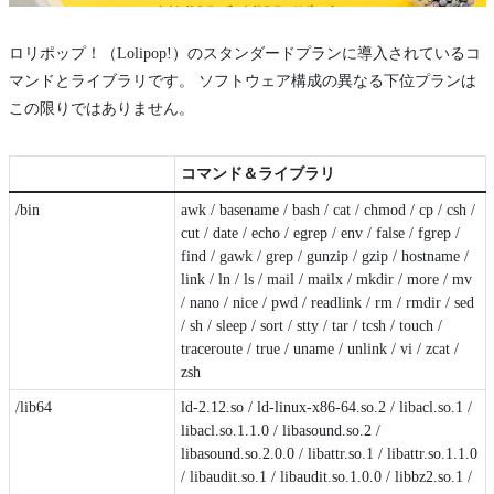
ロリポップ！（Lolipop!）のスタンダードプランに導入されているコ
マンドとライブラリです。 ソフトウェア構成の異なる下位プランは
この限りではありません。
コマンド＆ライブラリ
/bin
awk / basename / bash / cat / chmod / cp / csh /
cut / date / echo / egrep / env / false / fgrep /
find / gawk / grep / gunzip / gzip / hostname /
link / ln / ls / mail / mailx / mkdir / more / mv
/ nano / nice / pwd / readlink / rm / rmdir / sed
/ sh / sleep / sort / stty / tar / tcsh / touch /
traceroute / true / uname / unlink / vi / zcat /
zsh
/lib64
ld-2.12.so / ld-linux-x86-64.so.2 / libacl.so.1 /
libacl.so.1.1.0 / libasound.so.2 /
libasound.so.2.0.0 / libattr.so.1 / libattr.so.1.1.0
/ libaudit.so.1 / libaudit.so.1.0.0 / libbz2.so.1 /