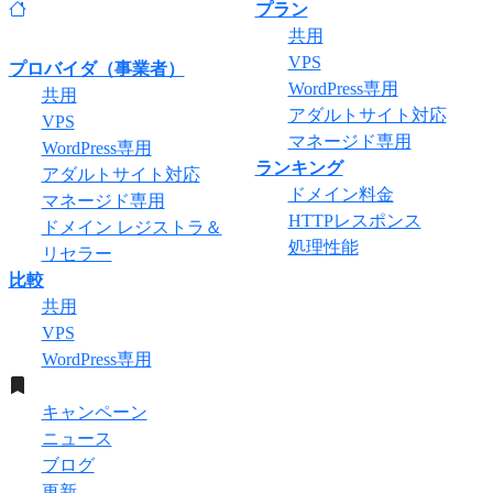
プラン
共用
VPS
プロバイダ（事業者）
WordPress専用
共用
アダルトサイト対応
VPS
マネージド専用
WordPress専用
ランキング
アダルトサイト対応
ドメイン料金
マネージド専用
HTTPレスポンス
ドメイン レジストラ＆
処理性能
リセラー
比較
共用
VPS
WordPress専用
キャンペーン
ニュース
ブログ
更新