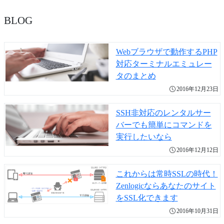
BLOG
Webブラウザで動作するPHP
対応ターミナルエミュレー
タのまとめ
2016年12月23日
SSH非対応のレンタルサー
バーでも簡単にコマンドを
実行したいなら
2016年12月12日
これからは常時SSLの時代！
Zenlogicならあなたのサイト
をSSL化できます
2016年10月31日