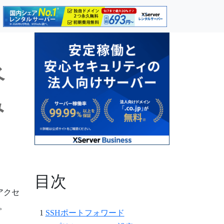
ベ
み
目次
アクセ
。
SSHポートフォワード