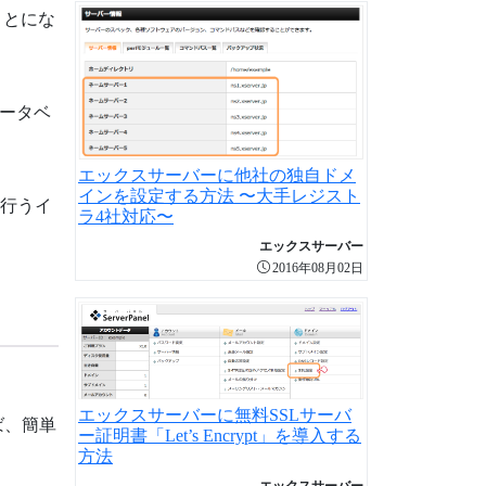
ことにな
データベ
エックスサーバーに他社の独自ドメ
インを設定する方法 〜大手レジスト
を行うイ
ラ4社対応〜
エックスサーバー
2016年08月02日
エックスサーバーに無料SSLサーバ
ば、簡単
ー証明書「Let’s Encrypt」を導入する
方法
エックスサーバー