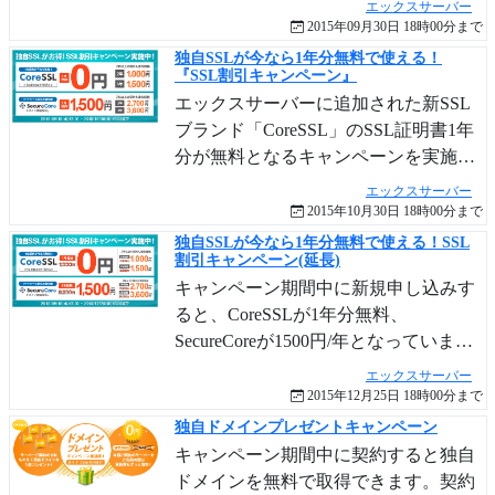
エックスサーバー
は無料となります。.com .net .org .info
2015年09月30日 18時00分まで
.bizの中からお好きなものを選ぶことが
独自SSLが今なら1年分無料で使える！
『SSL割引キャンペーン』
できます。全てのプランが対象です。
エックスサーバーに追加された新SSL
ブランド「CoreSSL」のSSL証明書1年
分が無料となるキャンペーンを実施中
です。また、SecureCoreも非常にお得
エックスサーバー
なキャンペーン価格となっています。
2015年10月30日 18時00分まで
独自SSLが今なら1年分無料で使える！SSL
割引キャンペーン(延長)
キャンペーン期間中に新規申し込みす
ると、CoreSSLが1年分無料、
SecureCoreが1500円/年となっていま
す。SNI SSLなら追加費用は不要で
エックスサーバー
す。
2015年12月25日 18時00分まで
独自ドメインプレゼントキャンペーン
キャンペーン期間中に契約すると独自
ドメインを無料で取得できます。契約