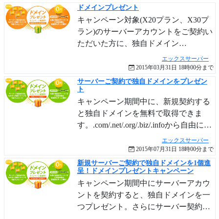
利用料金が8,000円に！
ドメインプレゼント
キャンペーン対象(X20プラン、X30プ
ラン)のサーバーアカウントをご契約い
ただいた方に、独自ドメイン
(.com/.net/.org/.biz/.infoからいずれか)を1
エックスサーバー
個進呈！今回ご契約のサーバーをご利
2015年03月31日 18時00分まで
用の間は、進呈したドメインの更新費
サーバーご契約で独自ドメインをプレゼン
ト
も無料！
キャンペーン期間中に、新規契約する
と独自ドメインを無料で取得できま
す。.com/.net/.org/.biz/.infoから自由に選
択でき、サーバーの契約期間中は更新
エックスサーバー
費用も無料です。
2015年07月31日 18時00分まで
新規サーバーご契約で独自ドメインを1個進
呈！ドメインプレゼントキャンペーン
キャンペーン期間中にサーバーアカウ
ントを契約すると、独自ドメインを一
つプレゼント。さらにサーバー契約が
終わるまで、そのドメインの更新費用