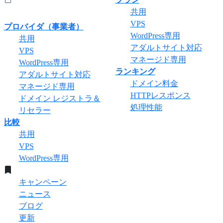
共用
VPS
プロバイダ（事業者）
WordPress専用
共用
アダルトサイト対応
VPS
マネージド専用
WordPress専用
ランキング
アダルトサイト対応
ドメイン料金
マネージド専用
HTTPレスポンス
ドメイン レジストラ＆
処理性能
リセラー
比較
共用
VPS
WordPress専用
キャンペーン
ニュース
ブログ
更新