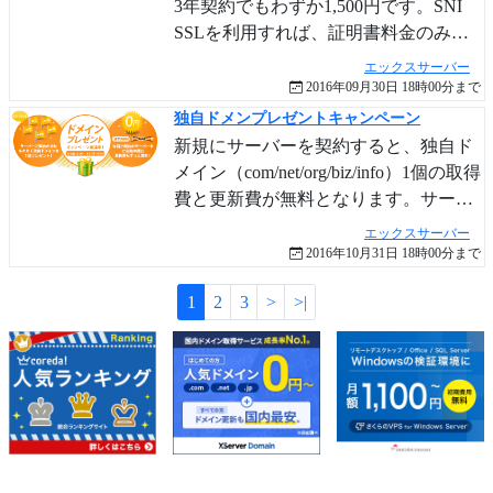
3年契約でもわずか1,500円です。SNI
SSLを利用すれば、証明書料金のみで
独自SSLを利用可能です。さらに
エックスサーバー
SecureCore ドメイン認証SSLもキャン
2016年09月30日 18時00分まで
ペーン料金となっています。
独自ドメンプレゼントキャンペーン
新規にサーバーを契約すると、独自ド
メイン（com/net/org/biz/info）1個の取得
費と更新費が無料となります。サーバ
ー契約中はず〜っと無料です。全プラ
エックスサーバー
ン対象です。
2016年10月31日 18時00分まで
1
2
3
>
>|