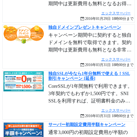
期間中は更新費用も無料となるお得な
キャンペーンです。.com .net .org .info
エックスサーバー
.bizから選べます。全てのプランが対象
2016年01月29日 18時00分まで
です。既存のユーザーも対象です。
独自ドメインプレゼントキャンペーン
キャンペーン期間中に契約すると独自
ドメインを無料で取得できます。契約
期間中は更新費用も無料となる非常に
お得なキャンペーンです。.com .net .org
エックスサーバー
.info .bizから選べます。全てのプラン
2016年03月31日 18時00分まで
が対象です。既存のユーザーも対象で
独自SSLが今なら1年分無料で使える！SSL
割引キャンペーン [延長]
す。
CoreSSLが1年間無料で利用できます。
3年契約でもわずか1,500円です。SNI
SSLを利用すれば、証明書料金のみで
独自SSLを利用可能です。さらに
エックスサーバー
SecureCore ドメイン認証SSLもキャン
2016年03月31日 18時00分まで
ペーン料金となっています。
サーバー初期設定費用半額キャンペーン
通常3,000円の初期設定費用が半額の