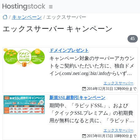
キャンペーン
エックスサーバー
エックスサーバー キャンペーン
45
ドメインプレゼント
キャンペーン対象のサーバーアカウン
トをご契約いただいた方に、独自ドメ
イン(.com/.net/.org/.biz/.infoからいずれ
か)を1個進呈！ 今回ご契約のサーバー
エックスサーバー
をご利用の間は、進呈したドメインの
2014年12月31日 12時00分まで
更新費も無料！
新規SSL超割引キャンペーン
期間中、「ラピッドSSL」、および
「クイックSSLプレミアム」の初期費
用が無料になると共に、「ラピッド
SSL」の年間ご利用料金が3,000円、
エックスサーバー
「クイックSSLプレミアム」の年間ご
2015年01月15日 18時00分まで