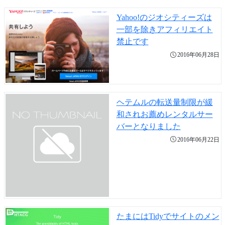
Yahoo!のジオシティーズは
一部を除きアフィリエイト
禁止です
2016年06月28日
ヘテムルの転送量制限が緩
和されお薦めレンタルサー
バーとなりました
2016年06月22日
たまにはTidyでサイトのメン