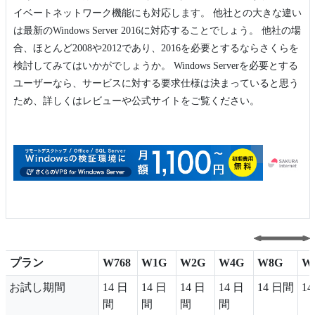
イベートネットワーク機能にも対応します。 他社との大きな違い
は最新のWindows Server 2016に対応することでしょう。 他社の場
合、ほとんど2008や2012であり、2016を必要とするならさくらを
検討してみてはいかがでしょうか。 Windows Serverを必要とする
ユーザーなら、サービスに対する要求仕様は決まっていると思う
ため、詳しくはレビューや公式サイトをご覧ください。
プラン
W768
W1G
W2G
W4G
W8G
W
プラン
W768
W1G
W2G
W4G
W8G
W
お試し期間
14 日
14 日
14 日
14 日
14 日間
1
間
間
間
間