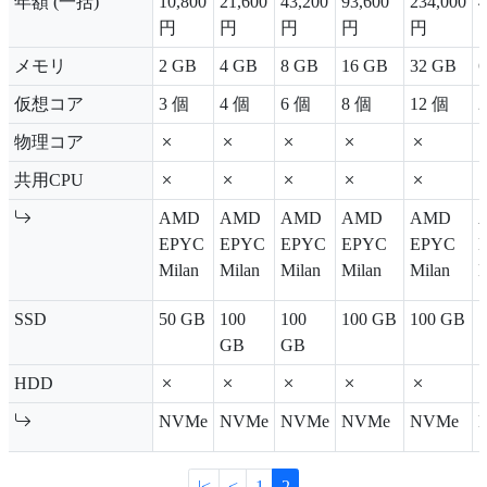
年額 (一括)
10,800
21,600
43,200
93,600
234,000
4
円
円
円
円
円
メモリ
2 GB
4 GB
8 GB
16 GB
32 GB
仮想コア
3 個
4 個
6 個
8 個
12 個
物理コア
共用CPU
AMD
AMD
AMD
AMD
AMD
EPYC
EPYC
EPYC
EPYC
EPYC
Milan
Milan
Milan
Milan
Milan
M
SSD
50 GB
100
100
100 GB
100 GB
1
GB
GB
HDD
NVMe
NVMe
NVMe
NVMe
NVMe
|<
<
1
2