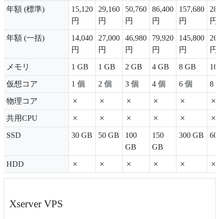
年額 (標準)
15,120
29,160
50,760
86,400
157,680
28
円
円
円
円
円
円
年額 (一括)
14,040
27,000
46,980
79,920
145,800
26
円
円
円
円
円
円
メモリ
1 GB
1 GB
2 GB
4 GB
8 GB
16
仮想コア
1 個
2 個
3 個
4 個
6 個
8 
物理コア
共用CPU
SSD
30 GB
50 GB
100
150
300 GB
60
GB
GB
HDD
Xserver VPS