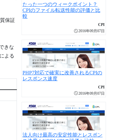
たった一つのウィークポイント？
CPIのファイル転送性能の評価と比
較
品質保証
CPI
2016年09月07日
できな
による
PHP7対応で確実に改善されるCPIの
レスポンス速度
CPI
2016年09月07日
法人向け最高の安定性能とレスポン