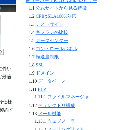
働サーバー！KDDI CPIのレビュー
公式サイトから見る特徴
CPIはSLA100%対応
テストサイト
各プランの比較
データセンター
コントロールパネル
転送量制限
SSL
に伴い
ドメイン
ど最適
データベース
FTP
ファイルマネージャ
分仕様
ディレクトリ構成
契約す
メール機能
ウェブメーラー
メーリングリスト