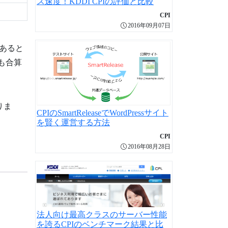
ス速度！KDDI CPIの評価と比較
CPI
2016年09月07日
があると
も合算
りま
CPIのSmartReleaseでWordPressサイト
を賢く運営する方法
CPI
2016年08月28日
法人向け最高クラスのサーバー性能
を誇るCPIのベンチマーク結果と比