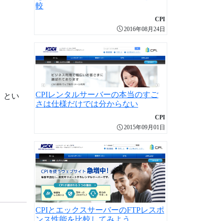
較
CPI
2016年08月24日
CPIレンタルサーバーの本当のすご
」とい
さは仕様だけでは分からない
CPI
2015年09月01日
CPIとエックスサーバーのFTPレスポ
ンス性能を比較してみよう