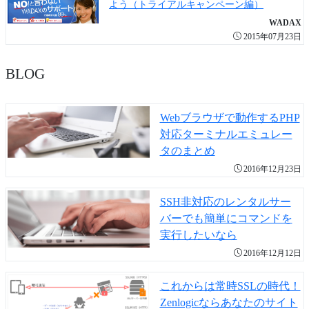
よう（トライアルキャンペーン編）
WADAX
2015年07月23日
BLOG
Webブラウザで動作するPHP
対応ターミナルエミュレー
タのまとめ
2016年12月23日
SSH非対応のレンタルサー
バーでも簡単にコマンドを
実行したいなら
2016年12月12日
これからは常時SSLの時代！
Zenlogicならあなたのサイト