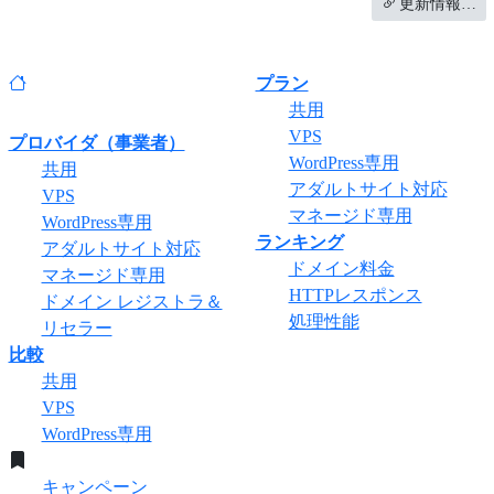
更新情報…
プラン
共用
VPS
プロバイダ（事業者）
WordPress専用
共用
アダルトサイト対応
VPS
マネージド専用
WordPress専用
ランキング
アダルトサイト対応
ドメイン料金
マネージド専用
HTTPレスポンス
ドメイン レジストラ＆
処理性能
リセラー
比較
共用
VPS
WordPress専用
キャンペーン