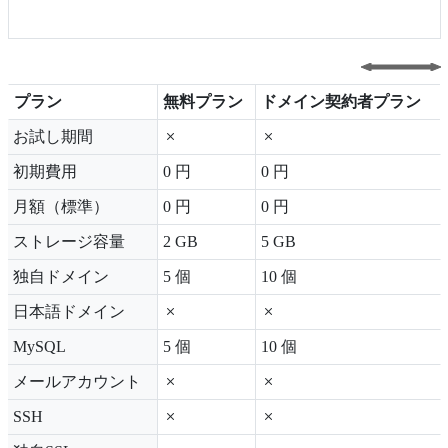
プラン
無料プラン
ドメイン契約者プラン
プラン
無料プラン
ドメイン契約者プラン
お試し期間
初期費用
0 円
0 円
月額（標準）
0 円
0 円
ストレージ容量
2 GB
5 GB
独自ドメイン
5 個
10 個
日本語ドメイン
MySQL
5 個
10 個
メールアカウント
SSH