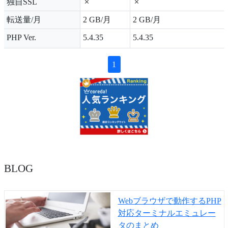
独自SSL
転送量/月
2 GB/月
2 GB/月
PHP Ver.
5.4.35
5.4.35
1
BLOG
Webブラウザで動作するPHP
対応ターミナルエミュレー
タのまとめ