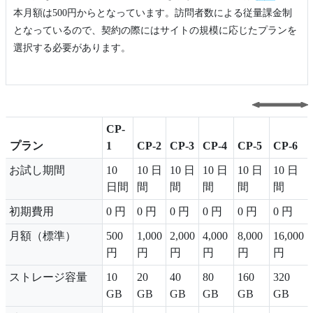
本月額は500円からとなっています。訪問者数による従量課金制
となっているので、契約の際にはサイトの規模に応じたプランを
選択する必要があります。
CP-
プラン
1
CP-2
CP-3
CP-4
CP-5
CP-6
プラン
CP-
CP-2
CP-3
CP-4
CP-5
CP-6
お試し期間
10
10 日
10 日
10 日
10 日
10 日
1
日間
間
間
間
間
間
初期費用
0 円
0 円
0 円
0 円
0 円
0 円
月額（標準）
500
1,000
2,000
4,000
8,000
16,000
円
円
円
円
円
円
ストレージ容量
10
20
40
80
160
320
GB
GB
GB
GB
GB
GB