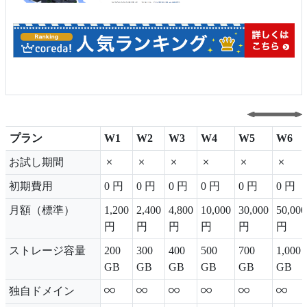
プラン
W1
W2
W3
W4
W5
W6
プラン
W1
W2
W3
W4
W5
W6
お試し期間
初期費用
0 円
0 円
0 円
0 円
0 円
0 円
月額（標準）
1,200
2,400
4,800
10,000
30,000
50,000
円
円
円
円
円
円
ストレージ容量
200
300
400
500
700
1,000
GB
GB
GB
GB
GB
GB
独自ドメイン