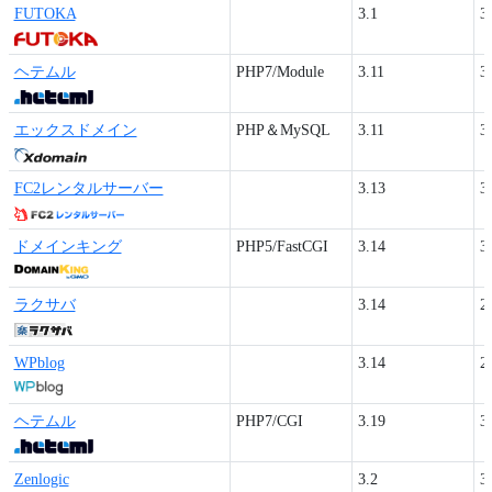
FUTOKA
3.1
3
ヘテムル
PHP7/Module
3.11
3
エックスドメイン
PHP＆MySQL
3.11
3
FC2レンタルサーバー
3.13
3
ドメインキング
PHP5/FastCGI
3.14
3
ラクサバ
3.14
2
WPblog
3.14
2
ヘテムル
PHP7/CGI
3.19
3
Zenlogic
3.2
3