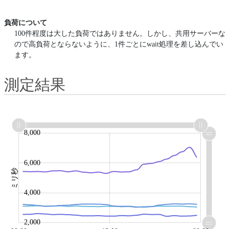
負荷について
100件程度は大した負荷ではありません。しかし、共用サーバーな
ので高負荷とならないように、1件ごとにwait処理を差し込んでい
ます。
測定結果
0
1,000
3,000
5,000
8,000
10,000
-2,000
6,000
ミリ秒
2,000
4,000
2,000