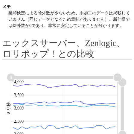
メモ
棄却検定による除外数が少ないため、未加工のデータは掲載して
いません（同じデータとなるため意味がありません）。新仕様で
は除外数が0であり、非常に安定していることが分かります。
エックスサーバー、Zenlogic、
ロリポップ！との比較
1,800
2,200
2,400
2,600
2,800
4,500
4,000
1,500
1,000
3,500
ミリ秒
3,000
2,200
2,500