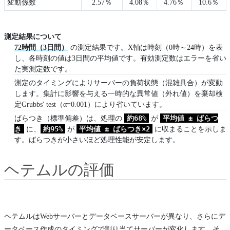
変動係数
2.57％
4.08％
4.76％
10.6％
測定結果について
72時間（3日間）
の測定結果です。X軸は時刻（0時～24時）を表
し、各時刻の値は3日間の平均値です。有効測定数はエラーを省い
た実測定数です。
測定のタイミングによりサーバーの負荷状態（混雑具合）が変動
します。集計に影響を与える一時的な異常値（外れ値）を棄却検
定Grubbs' test（α=0.001）により省いています。
約68%
平均値 ± ばらつ
ばらつき（標準偏差）は、処理の
が
き
約95%
平均値 ± ばらつき×2
に、
が
に収まることを示しま
す。ばらつきが小さいほど処理性能が安定します。
ヘテムルの評価
ヘテムルはWebサーバーとデータベースサーバーが異なり、さらにデ
ータベース作成のタイミングで割り当てサーバーが変化します。そ