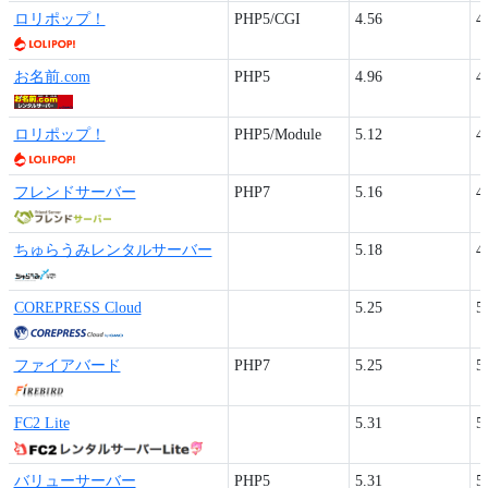
ロリポップ！
PHP5/CGI
4.56
4
お名前.com
PHP5
4.96
4
ロリポップ！
PHP5/Module
5.12
4
フレンドサーバー
PHP7
5.16
4
ちゅらうみレンタルサーバー
5.18
4
COREPRESS Cloud
5.25
5
ファイアバード
PHP7
5.25
5
FC2 Lite
5.31
5
バリューサーバー
PHP5
5.31
5