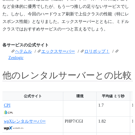
など全体的に優秀でしたが、もう一つ推しの足りないサービスでし
た。しかし、今回のハードウェア刷新で上位クラスの性能（特にレ
スポンス性能）となりました。エックスサーバーとともに、ミドル
クラスではおすすめサービスの一つと言えるでしょう。
各サービスの公式サイト
ヘテムル
/
エックスサーバー
/
ロリポップ！
/
Zenlogic
他のレンタルサーバーとの比較
公式サイト
環境
平均値 ミリ秒
公式サイト
環境
平均値 ミリ秒
CPI
1.7
1
wpXレンタルサーバー
PHP7/CGI
1.82
1