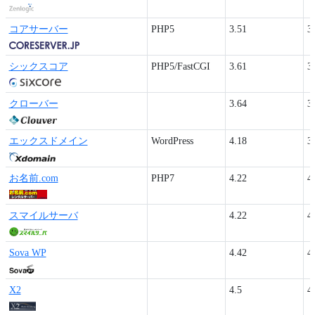
コアサーバー
PHP5
3.51
3
シックスコア
PHP5/FastCGI
3.61
3
クローバー
3.64
3
エックスドメイン
WordPress
4.18
3
お名前.com
PHP7
4.22
4
スマイルサーバ
4.22
4
Sova WP
4.42
4
X2
4.5
4