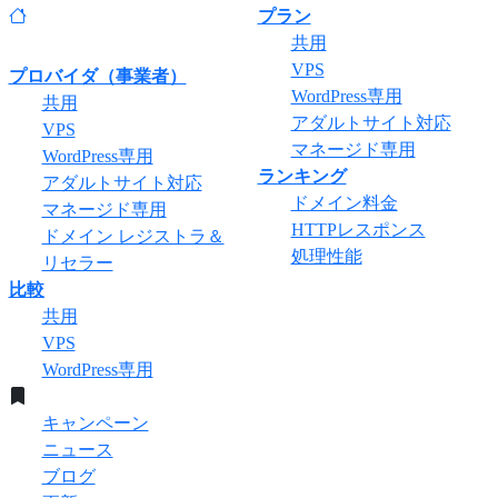
プラン
共用
VPS
プロバイダ（事業者）
WordPress専用
共用
アダルトサイト対応
VPS
マネージド専用
WordPress専用
ランキング
アダルトサイト対応
ドメイン料金
マネージド専用
HTTPレスポンス
ドメイン レジストラ＆
処理性能
リセラー
比較
共用
VPS
WordPress専用
キャンペーン
ニュース
ブログ