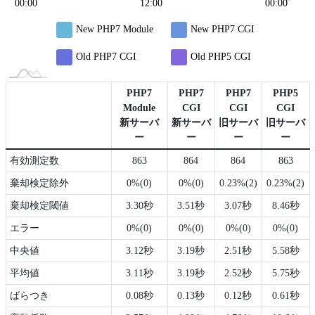
00:00
12:00
12:00
00:00
L
New PHP7 Module
New PHP7 CGI
Old PHP7 CGI
Old PHP5 CGI
PHP7
PHP7
PHP7
PHP5
Module
CGI
CGI
CGI
新サーバ
新サーバ
旧サーバ
旧サーバ
ー
ー
ー
ー
有効測定数
863
864
864
863
棄却検定除外
0%(0)
0%(0)
0.23%(2)
0.23%(2)
棄却検定閾値
3.30秒
3.51秒
3.07秒
8.46秒
エラー
0%(0)
0%(0)
0%(0)
0%(0)
中央値
3.12秒
3.19秒
2.51秒
5.58秒
平均値
3.11秒
3.19秒
2.52秒
5.75秒
ばらつき
0.08秒
0.13秒
0.12秒
0.61秒