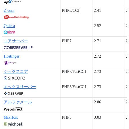
Z.com
PHP5/CGI
2.41
2
Quicca
2.52
2
コアサーバー
PHP7
2.71
2
Hostinger
2.72
2
シックスコア
PHP7/FastCGI
2.73
2
エックスサーバー
PHP5/FastCGI
2.73
2
アルファメール
2.86
2
MixHost
PHP5
3.03
2