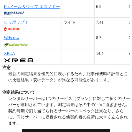
Bizメール＆ウェブ エコノミー
6.9
6
ロリポップ！
ライト
7.41
6
Webcrow
8.3
7
XREA
14.4
9
注意
最新の測定結果を優先的に表示するため、記事作成時の評価とこ
の比較結果（表のデータ）が異なる可能性があります。
測定結果について
レンタルサーバーは1つのサービス（プラン）に対して多くのサー
バーが運用されています。測定結果はその中の1つに過ぎません。
契約時期で割り当てられるサーバーのスペックは異なり、さら
に、同じサーバーに収容される他契約者の負荷に大きく左右され
ます。