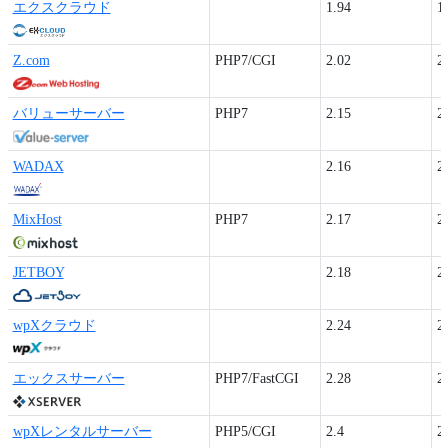
エクスクラウド
1.94
1
Z.com
PHP7/CGI
2.02
2
バリューサーバー
PHP7
2.15
2
WADAX
2.16
2
MixHost
PHP7
2.17
2
JETBOY
2.18
2
wpXクラウド
2.24
2
エックスサーバー
PHP7/FastCGI
2.28
2
wpXレンタルサーバー
PHP5/CGI
2.4
2