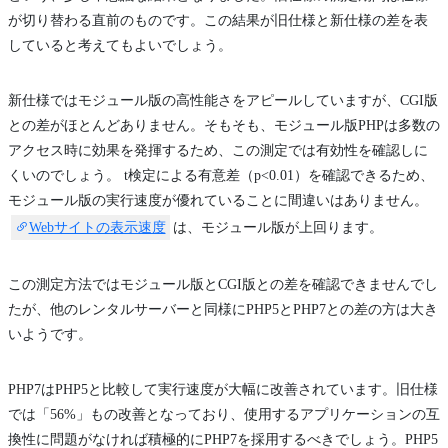
が切り替わる直前のものです。この結果が旧仕様と新仕様の差を表
していると考えてもよいでしょう。
新仕様ではモジュール版の高性能さをアピールしていますが、CGI版
との差がほとんどありません。そもそも、モジュール版PHPは多数の
アクセス時に効果を発揮するため、この測定では有効性を確認しに
くいのでしょう。 t検定による有意差（p<0.01）を確認できるため、
モジュール版の実行速度が優れていることに間違いはありません。
Webサイトの表示速度
は、モジュール版が上回ります。
この測定方法ではモジュール版とCGI版との差を確認できませんでし
たが、他のレンタルサーバーと同様にPHP5とPHP7との差の方は大き
いようです。
PHP7はPHP5と比較して実行速度が大幅に改善されています。旧仕様
では「56%」もの改善となっており、使用するアプリケーションの互
換性に問題がなければ積極的にPHP7を採用するべきでしょう。PHP5