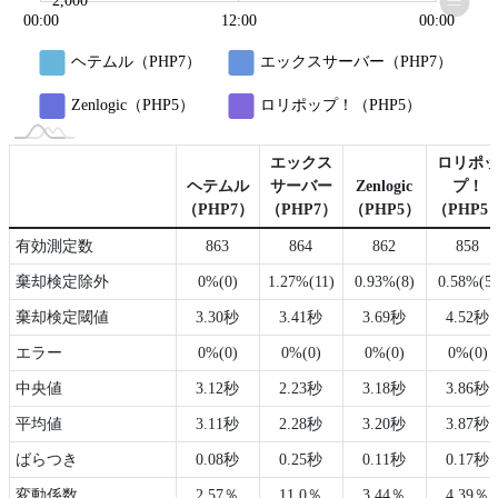
2,000
00:00
12:00
12:00
00:00
L
ヘテムル（PHP7）
エックスサーバー（PHP7）
Zenlogic（PHP5）
ロリポップ！（PHP5）
エックス
ロリポ
ヘテムル
サーバー
Zenlogic
プ！
（PHP7）
（PHP7）
（PHP5）
（PHP5
有効測定数
863
864
862
858
棄却検定除外
0%(0)
1.27%(11)
0.93%(8)
0.58%(5)
棄却検定閾値
3.30秒
3.41秒
3.69秒
4.52秒
エラー
0%(0)
0%(0)
0%(0)
0%(0)
中央値
3.12秒
2.23秒
3.18秒
3.86秒
平均値
3.11秒
2.28秒
3.20秒
3.87秒
ばらつき
0.08秒
0.25秒
0.11秒
0.17秒
変動係数
2.57％
11.0％
3.44％
4.39％