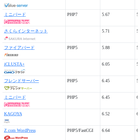
ミニバード
PHP7
5.67
5
さくらインターネット
5.71
5
ファイアバード
PHP5
5.88
5
iCLUSTA+
6.05
5
フレンドサーバー
PHP5
6.45
5
ミニバード
PHP5
6.45
6
KAGOYA
6.52
6
Z.com WordPress
PHP5/FastCGI
6.64
6