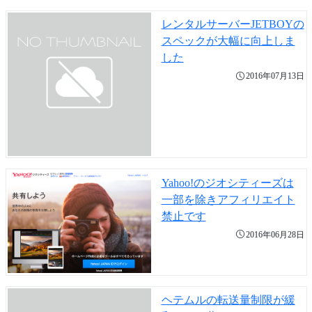
レンタルサーバーJETBOYの
スペックが大幅に向上しま
した
2016年07月13日
Yahoo!のジオシティーズは
一部を除きアフィリエイト
禁止です
2016年06月28日
ヘテムルの転送量制限が緩