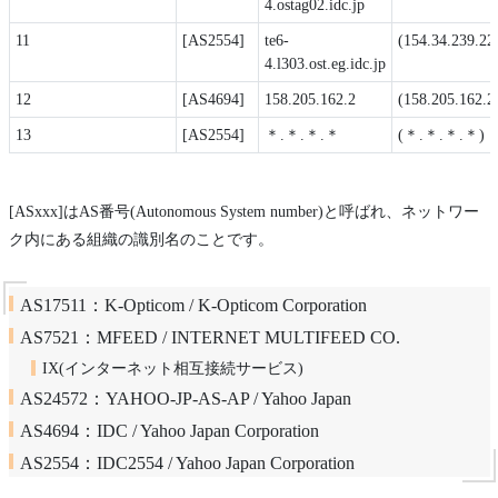
4.ostag02.idc.jp
11
[AS2554]
te6-
(154.34.239.22
4.l303.ost.eg.idc.jp
12
[AS4694]
158.205.162.2
(158.205.162.2
13
[AS2554]
＊.＊.＊.＊
(＊.＊.＊.＊)
[ASxxx]はAS番号(Autonomous System number)と呼ばれ、ネットワー
ク内にある組織の識別名のことです。
AS17511：K-Opticom / K-Opticom Corporation
AS7521：MFEED / INTERNET MULTIFEED CO.
IX(インターネット相互接続サービス)
AS24572：YAHOO-JP-AS-AP / Yahoo Japan
AS4694：IDC / Yahoo Japan Corporation
AS2554：IDC2554 / Yahoo Japan Corporation