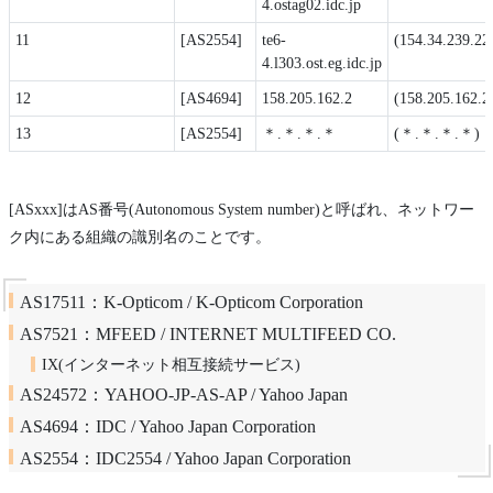
4.ostag02.idc.jp
11
[AS2554]
te6-
(154.34.239.22
4.l303.ost.eg.idc.jp
12
[AS4694]
158.205.162.2
(158.205.162.2
13
[AS2554]
＊.＊.＊.＊
(＊.＊.＊.＊)
[ASxxx]はAS番号(Autonomous System number)と呼ばれ、ネットワー
ク内にある組織の識別名のことです。
AS17511：K-Opticom / K-Opticom Corporation
AS7521：MFEED / INTERNET MULTIFEED CO.
IX(インターネット相互接続サービス)
AS24572：YAHOO-JP-AS-AP / Yahoo Japan
AS4694：IDC / Yahoo Japan Corporation
AS2554：IDC2554 / Yahoo Japan Corporation