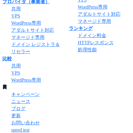
プロバイダ（事業者）
WordPress専用
共用
アダルトサイト対応
VPS
マネージド専用
WordPress専用
ランキング
アダルトサイト対応
ドメイン料金
マネージド専用
HTTPレスポンス
ドメイン レジストラ＆
処理性能
リセラー
比較
共用
VPS
WordPress専用
キャンペーン
ニュース
ブログ
更新
お問い合わせ
speed test