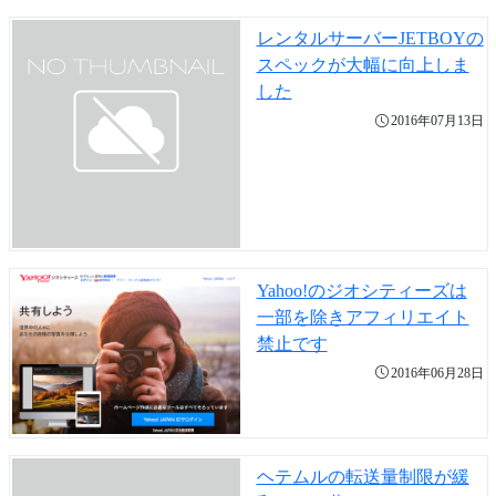
レンタルサーバーJETBOYの
スペックが大幅に向上しま
した
2016年07月13日
Yahoo!のジオシティーズは
一部を除きアフィリエイト
禁止です
2016年06月28日
ヘテムルの転送量制限が緩