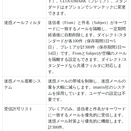
ド）。CLOUDMARK（プレミア）。スタン
ダードはオプションでシマンテックに変更
できます。
迷惑メールフィルタ
送信者（From）と件名（Subject）がキーワ
ードに一致するメールを隔離し、一定期間
経過後に自動削除します。ダイレクト/スタ
ンダードが各100件（保存期間1日〜5
日）、プレミアが計300件（保存期間1日〜
14日）です。FromとSubjectが空欄のメール
を隔離する設定もできます。ダイレクト/ス
タンダードなら共通フィルタに対応しま
す。
迷惑メール遮断シス
迷惑メールの帯域を制御し、迷惑メールの
テム
量を大幅に減らします。imatrix社のシステ
ムを採用しています。ユーザーの設定は不
要です。
受信許可リスト
プレミアのみ。送信者と件名がキーワード
に一致するメールを優先的に受信します。
迷惑メール対策より優先的に機能します。
計300件。