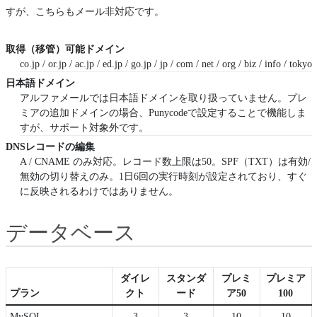
すが、こちらもメール非対応です。
取得（移管）可能ドメイン
co.jp / or.jp / ac.jp / ed.jp / go.jp / jp / com / net / org / biz / info / tokyo
日本語ドメイン
アルファメールでは日本語ドメインを取り扱っていません。プレ
ミアの追加ドメインの場合、Punycodeで設定することで機能しま
すが、サポート対象外です。
DNSレコードの編集
A / CNAME のみ対応。レコード数上限は50。SPF（TXT）は有効/
無効の切り替えのみ。1日6回の実行時刻が設定されており、すぐ
に反映されるわけではありません。
データベース
ダイレ
スタンダ
プレミ
プレミア
プラン
クト
ード
ア50
100
MySQL
3
3
10
10