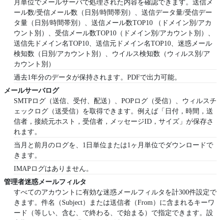
月単位でメールサーバで処理された内容を確認できます。送信メ
ール数/受信メール数（日別/時間帯別）、送信データ量/受信デー
タ量（日別/時間帯別）、送信メール数TOP10 （ドメイン別/アカ
ウント別）、受信メール数TOP10（ドメイン別/アカウント別）、
送信先ドメイン名TOP10、送信元ドメイン名TOP10、迷惑メール
検知数（日別/アカウント別）、ウイルス検知数（ウィルス別/ア
カウント別）
過去1年分のデータが保持されます。PDFで出力可能。
メールサーバログ
SMTPログ（送信、受付、配送）、POPログ（受信）、ウィルスチ
ェックログ（送受信）を取得できます。例えば「日付，時間，送
信者，接続元ホスト，受信者，メッセージID，サイズ」が保存さ
れます。
当月と前月のログを、1日単位または1ヶ月単位でダウンロードで
きます。
IMAPログはありません。
管理者迷惑メールフィルタ
すべてのアカウントに有効な迷惑メールフィルタを計300件設定で
きます。件名（Subject）または送信者（From）に含まれるキーワ
ード（等しい、含む、で終わる、で始まる）で指定できます。設