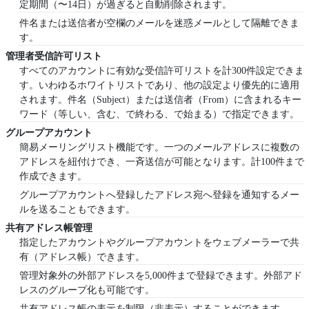
定期間（〜14日）が過ぎると自動削除されます。
件名または送信者が空欄のメールを迷惑メールとして隔離できま
す。
管理者受信許可リスト
すべてのアカウントに有効な受信許可リストを計300件設定できま
す。いわゆるホワイトリストであり、他の設定より優先的に適用
されます。件名（Subject）または送信者（From）に含まれるキー
ワード（等しい、含む、で終わる、で始まる）で指定できます。
グループアカウント
簡易メーリングリスト機能です。一つのメールアドレスに複数の
アドレスを紐付けでき、一斉送信が可能となります。計100件まで
作成できます。
グループアカウントへ登録したアドレス宛へ登録を通知するメー
ルを送ることもできます。
共有アドレス帳管理
指定したアカウントやグループアカウントをウェブメーラーで共
有（アドレス帳）できます。
管理対象外の外部アドレスを5,000件まで登録できます。外部アド
レスのグループ化も可能です。
共有アドレス帳の表示を制限（非表示）することができます。