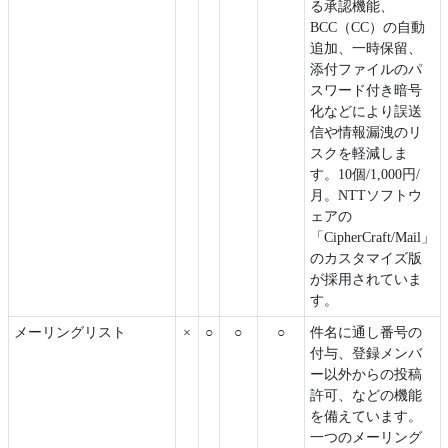
る承認機能、
BCC（CC）の自動
追加、一時保留、
添付ファイルのパ
スワード付き暗号
化などにより誤送
信や情報漏洩のリ
スクを軽減しま
す。10個/1,000円/
月。NTTソフトウ
ェアの
「CipherCraft/Mail」
のカスタマイズ版
が採用されていま
す。
メーリングリスト
×
○
○
○
件名に通し番号の
付与、登録メンバ
ー以外からの投稿
許可、などの機能
を備えています。
一つのメーリング