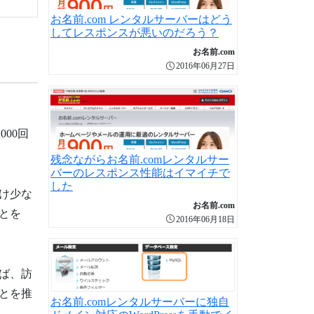
お名前.com レンタルサーバーはどう
してレスポンスが悪いのだろう？
お名前.com
2016年06月27日
000回
残念ながらお名前.comレンタルサー
バーのレスポンス性能はイマイチで
した
け少な
お名前.com
とを
2016年06月18日
ば、訪
とを推
お名前.comレンタルサーバーに独自