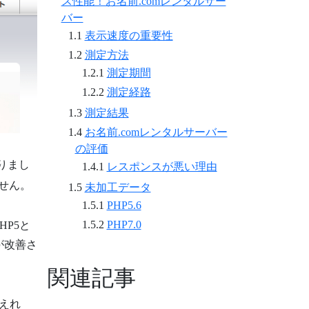
ス性能！お名前.comレンタルサー
バー
表示速度の重要性
測定方法
測定期間
測定経路
測定結果
お名前.comレンタルサーバー
の評価
りまし
レスポンスが悪い理由
ません。
未加工データ
PHP5.6
PHP7.0
HP5と
が改善さ
関連記事
えれ