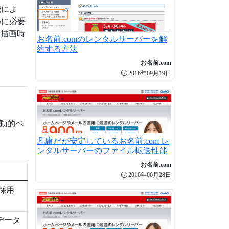
能によ
めに必要
む描画時
お名前.comのレンタルサーバーを解
約する方法
お名前.com
2016年09月19日
動的ペ
凡庸だが安定しているお名前.com レ
ンタルサーバーのファイル転送性能
お名前.com
2016年06月28日
採用
データ