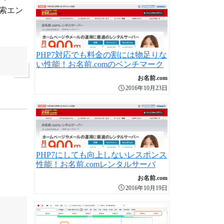
索エン
PHP7対応でも料金の割には物足りな
い性能！お名前.comのベンチマーク
お名前.com
2016年10月23日
PHP7にしても向上しないレスポンス
性能！お名前.comレンタルサーバ
お名前.com
2016年10月19日