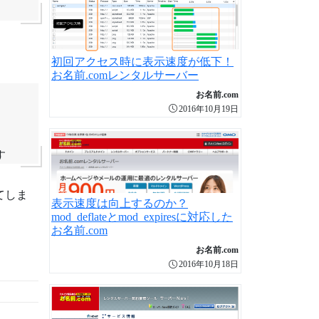
初回アクセス時に表示速度が低下！
お名前.comレンタルサーバー
お名前.com
2016年10月19日
す
てしま
表示速度は向上するのか？
mod_deflateとmod_expiresに対応した
お名前.com
お名前.com
2016年10月18日