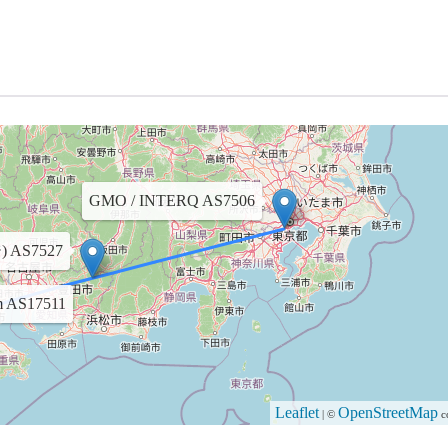
GMO / INTERQ AS7506
AS7527
m AS17511
Leaflet
OpenStreetMap
| ©
co