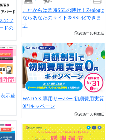
これからは常時SSLの時代！Zenlogic
イアバード
ならあなたのサイトをSSL化できま
スのフ
す
ードの
2016年10月31日
の表示速
WADAX 専用サーバー 初期費用実質
0円キャペーン
2016年08月08日