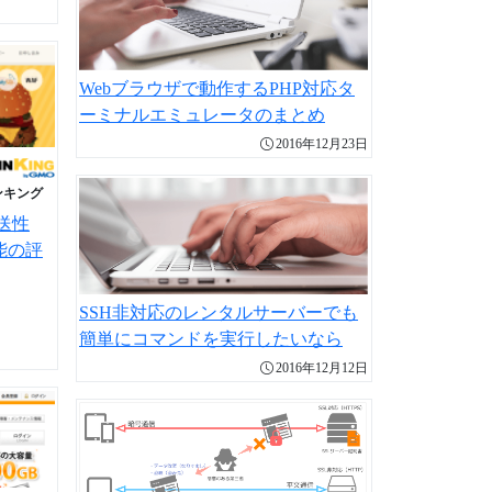
Webブラウザで動作するPHP対応タ
ーミナルエミュレータのまとめ
2016年12月23日
ンキング
送性
能の評
SSH非対応のレンタルサーバーでも
簡単にコマンドを実行したいなら
2016年12月12日