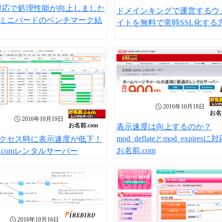
7対応で処理性能が向上しました
ドメインキングで運営するウ
ミニバードのベンチマーク結
イトを無料で常時SSL化する
2016年10月18日
お名
2016年10月19日
お名前.com
表示速度は向上するのか？
mod_deflateとmod_expires
クセス時に表示速度が低下！
お名前.com
.comレンタルサーバー
2016年10月16日