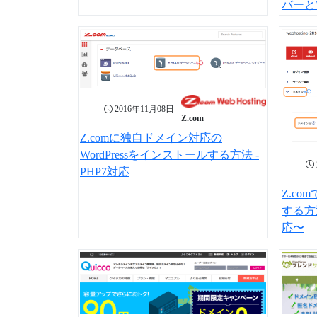
バーとW
2016年11月08日
Z.com
Z.comに独自ドメイン対応の
WordPressをインストールする方法 -
PHP7対応
Z.c
する方
応〜