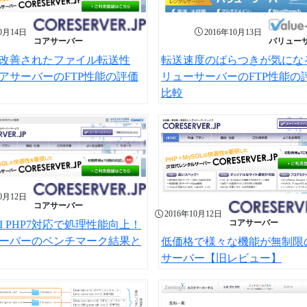
10月14日
2016年10月13日
コアサーバー
バリュー
改善されたファイル転送性
転送速度のばらつきが気にな
アサーバーのFTP性能の評価
リューサーバーのFTP性能の
比較
10月12日
コアサーバー
2016年10月12日
コアサーバー
CGI PHP7対応で処理性能向上！
ーバーのベンチマーク結果と
低価格で様々な機能が無制限
サーバー【旧レビュー】