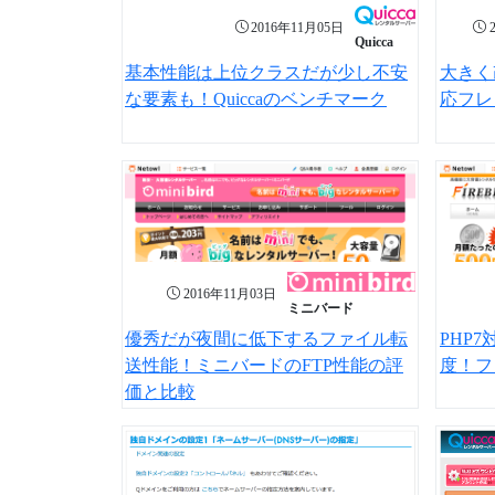
2016年11月05日
Quicca
基本性能は上位クラスだが少し不安
大きく
な要素も！Quiccaのベンチマーク
応フレ
2016年11月03日
ミニバード
優秀だが夜間に低下するファイル転
PHP
送性能！ミニバードのFTP性能の評
度！フ
価と比較