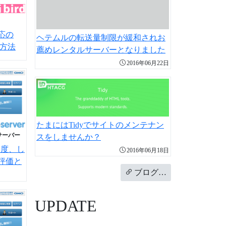
応の
ヘテムルの転送量制限が緩和されお
る方法
薦めレンタルサーバーとなりました
2016年06月22日
たまにはTidyでサイトのメンテナン
サーバー
スをしませんか？
速度、し
2016年06月18日
評価と
ブログ…
UPDATE