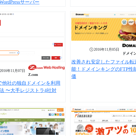
ordPressサーバー
2016年11月05日
ドメイ
改善され安定したファイル転
能！ドメインキングのFTP性
2016年11月07日
Z.com
価
omで他社の独自ドメインを利用
法 〜大手レジストラ4社対