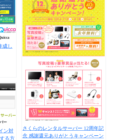
Quicca
を作成し
バー
さくらのレンタルサーバー 12周年記
イン対
念 感謝還元ありがとうキャンペーン
ルする方