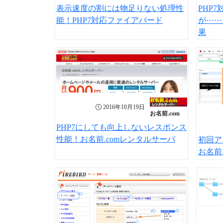
表示速度の割には物足りない処理性
PHP
能！PHP7対応ファイアバード
が⋯⋯
果
2016年10月19日
お名前.com
PHP7にしても向上しないレスポンス
性能！お名前.comレンタルサーバ
初回ア
お名前