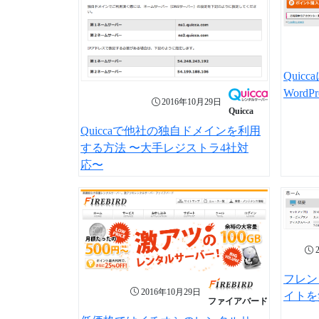
Qui
Word
2016年10月29日
Quicca
Quiccaで他社の独自ドメインを利用
する方法 〜大手レジストラ4社対
応〜
フレン
2016年10月29日
イトを
ファイアバード