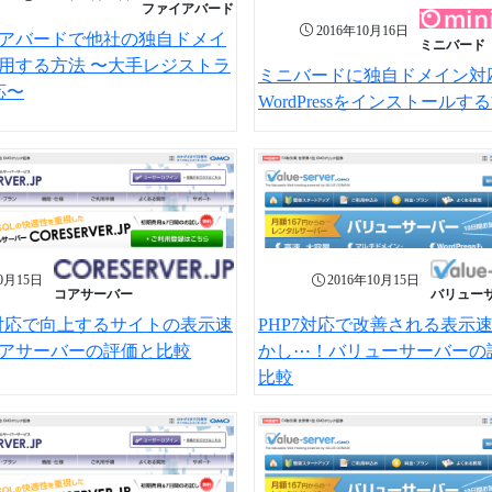
ファイアバード
2016年10月16日
アバードで他社の独自ドメイ
ミニバード
用する方法 〜大手レジストラ
ミニバードに独自ドメイン対
応〜
WordPressをインストールす
10月15日
2016年10月15日
コアサーバー
バリュー
7対応で向上するサイトの表示速
PHP7対応で改善される表示
アサーバーの評価と比較
かし⋯！バリューサーバーの
比較