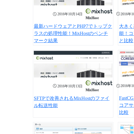
2016年
2016年10月14日
MixHost
大きく
最新ハードウェアとPHP7でトップク
能！コ
ラスの処理性能！MixHostのベンチ
と比較
マーク結果
2016年
2016年10月13日
MixHost
Fast
SFTPで改善されるMixHostのファイ
コアサ
ル転送性能
比較