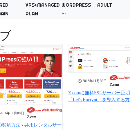
RED
VPS&MANAGED
WORDPRESS
ADULT
AIN
PLAN
イブ
2016年11月08日
Z.com
Z.comに無料SSLサーバー証
「Let's Encrypt」を導入する
2016年11月08日
Z.com
mの契約方法 - 共用レンタルサー